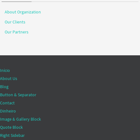
About Organization
Our Clients
Our Partners
Início
About Us
Blog
Button & Separator
Contact
Dinheiro
Image & Gallery Block
Quote Block
Right Sidebar