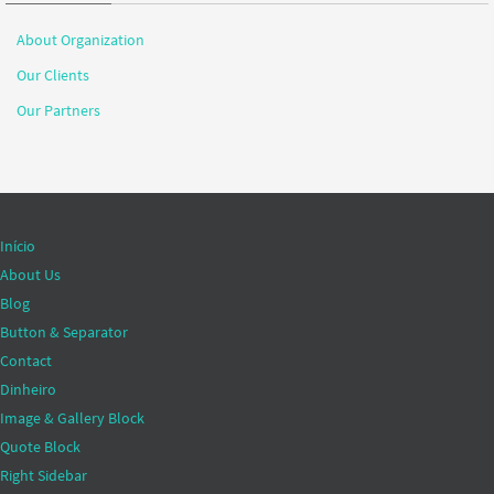
About Organization
Our Clients
Our Partners
Início
About Us
Blog
Button & Separator
Contact
Dinheiro
Image & Gallery Block
Quote Block
Right Sidebar