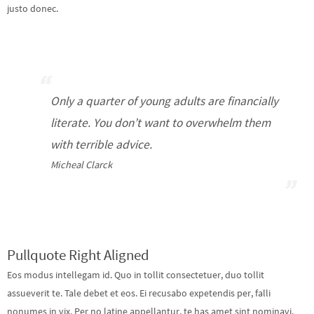
justo donec.
Only a quarter of young adults are financially
literate. You don’t want to overwhelm them
with terrible advice.
Micheal Clarck
Pullquote Right Aligned
Eos modus intellegam id. Quo in tollit consectetuer, duo tollit
assueverit te. Tale debet et eos. Ei recusabo expetendis per, falli
nonumes in vix. Per no latine appellantur, te has amet sint nominavi,