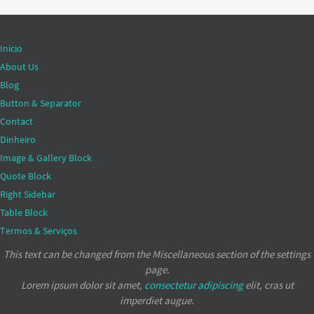
Início
About Us
Blog
Button & Separator
Contact
Dinheiro
Image & Gallery Block
Quote Block
Right Sidebar
Table Block
Termos & Serviços
This text can be changed from the Miscellaneous section of the settings
page.
Lorem ipsum
dolor sit amet,
consectetur adipiscing
elit, cras ut
imperdiet augue.