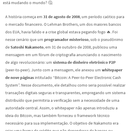
está mudando o mundo? 🤔
A história começa em
31 de agosto de 2008
, um período caótico para
o mercado financeiro. O Lehman Brothers, um dos maiores bancos
dos EUA, havia falido e a crise global estava pegando fogo 🔥. Foi
nesse cenário que um
programador misterioso
, sob o pseudônimo
de
Satoshi Nakamoto
, em 31 de outubro de 2008, publicou uma
mensagem em um fórum de criptografia anunciando o nascimento
de algo revolucionário: um
sistema de dinheiro eletrônico P2P
(peer-to-peer). Junto com a mensagem, ele anexou um
whitepaper
de nove páginas
intitulado “Bitcoin: A Peer-to-Peer Electronic Cash
System”. Nesse documento, ele detalhou como seria possível realizar
transações digitais seguras e transparentes, empregando um sistema
distribuído que permitiria a verificação sem a necessidade de uma
autoridade central. Assim, o whitepaper não apenas introduziu a
ideia do Bitcoin, mas também forneceu o framework técnico
necessário para sua implementação. O objetivo de Nakamoto era
criar uma forma de crédito que não dependesse de bancos ou