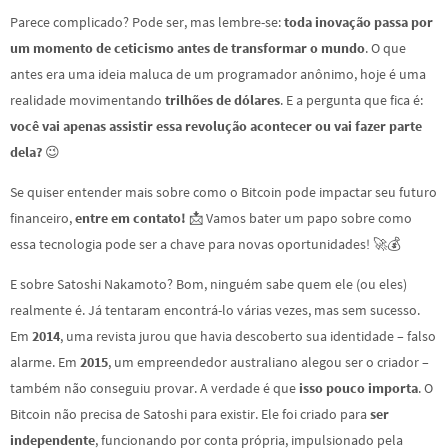
Parece complicado? Pode ser, mas lembre-se:
toda inovação passa por
um momento de ceticismo antes de transformar o mundo
. O que
antes era uma ideia maluca de um programador anônimo, hoje é uma
realidade movimentando
trilhões de dólares
. E a pergunta que fica é:
você vai apenas assistir essa revolução acontecer ou vai fazer parte
dela?
😉
Se quiser entender mais sobre como o Bitcoin pode impactar seu futuro
financeiro,
entre em contato!
📩 Vamos bater um papo sobre como
essa tecnologia pode ser a chave para novas oportunidades! 🚀💰
E sobre Satoshi Nakamoto? Bom, ninguém sabe quem ele (ou eles)
realmente é. Já tentaram encontrá-lo várias vezes, mas sem sucesso.
Em
2014
, uma revista jurou que havia descoberto sua identidade – falso
alarme. Em
2015
, um empreendedor australiano alegou ser o criador –
também não conseguiu provar. A verdade é que
isso pouco importa
. O
Bitcoin não precisa de Satoshi para existir. Ele foi criado para
ser
independente
, funcionando por conta própria, impulsionado pela